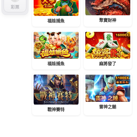
Gaming
目錄
SA沙龍百家樂系統基本介紹
SA沙龍百家樂服務簡介
SA百家樂系統特點
SA沙龍真人百家樂奪得獎項
SA沙龍娛樂城牌照及機構認證
SA沙龍百家樂熱門遊戲種類玩法
SA沙龍百家樂系統介面
SA沙龍百家樂作弊？沙龍百家樂合法嗎？
富遊娛樂城其他百家樂系統介紹
SA沙龍真人百家樂試玩就到富遊娛樂城
SA沙龍百家樂系統基本介紹
SA百家樂，創立於2009年，曾摘下「年度最佳真人娛
樂城」的桂冠。業界對SA沙龍真人給予高度認可。