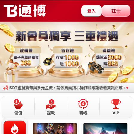
跳
選
登入
註冊
最新文章
新手教學
娛樂城遊戲
娛樂城優惠
APP下載
關於富遊
至
單
主
要
內
容
娛樂城系統
,
百家樂
SA沙龍百家樂：業界唯一泳裝荷
官發牌！娛樂同時大飽眼福